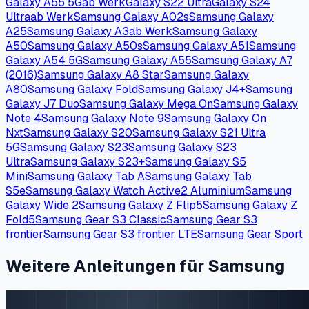
Galaxy A55 5G
ab Werk
Galaxy S22 Ultra
Galaxy S24
Ultra
ab Werk
Samsung Galaxy A02s
Samsung Galaxy
A25
Samsung Galaxy A3
ab Werk
Samsung Galaxy
A50
Samsung Galaxy A50s
Samsung Galaxy A51
Samsung
Galaxy A54 5G
Samsung Galaxy A55
Samsung Galaxy A7
(2016)
Samsung Galaxy A8 Star
Samsung Galaxy
A80
Samsung Galaxy Fold
Samsung Galaxy J4+
Samsung
Galaxy J7 Duo
Samsung Galaxy Mega On
Samsung Galaxy
Note 4
Samsung Galaxy Note 9
Samsung Galaxy On
Nxt
Samsung Galaxy S20
Samsung Galaxy S21 Ultra
5G
Samsung Galaxy S23
Samsung Galaxy S23
Ultra
Samsung Galaxy S23+
Samsung Galaxy S5
Mini
Samsung Galaxy Tab A
Samsung Galaxy Tab
S5e
Samsung Galaxy Watch Active2 Aluminium
Samsung
Galaxy Wide 2
Samsung Galaxy Z Flip5
Samsung Galaxy Z
Fold5
Samsung Gear S3 Classic
Samsung Gear S3
frontier
Samsung Gear S3 frontier LTE
Samsung Gear Sport
Weitere Anleitungen für Samsung