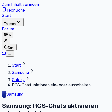
Zum Inhalt springen
TechBone
Start
Themen
Forum
de
Dark
Start
Samsung
Galaxy
RCS-Chatfunktionen ein- oder ausschalten
Samsung
Samsung: RCS-Chats aktivieren