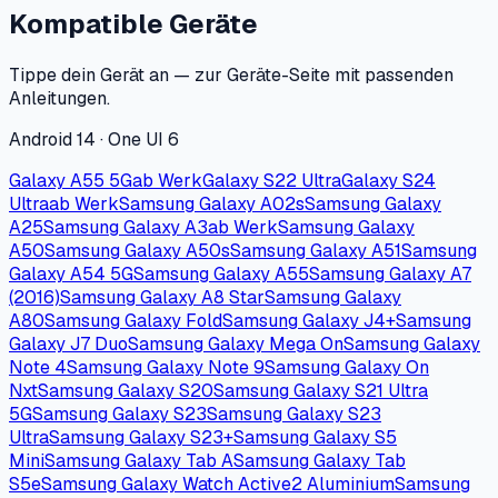
Kompatible Geräte
Tippe dein Gerät an — zur Geräte-Seite mit passenden
Anleitungen.
Android 14 · One UI 6
Galaxy A55 5G
ab Werk
Galaxy S22 Ultra
Galaxy S24
Ultra
ab Werk
Samsung Galaxy A02s
Samsung Galaxy
A25
Samsung Galaxy A3
ab Werk
Samsung Galaxy
A50
Samsung Galaxy A50s
Samsung Galaxy A51
Samsung
Galaxy A54 5G
Samsung Galaxy A55
Samsung Galaxy A7
(2016)
Samsung Galaxy A8 Star
Samsung Galaxy
A80
Samsung Galaxy Fold
Samsung Galaxy J4+
Samsung
Galaxy J7 Duo
Samsung Galaxy Mega On
Samsung Galaxy
Note 4
Samsung Galaxy Note 9
Samsung Galaxy On
Nxt
Samsung Galaxy S20
Samsung Galaxy S21 Ultra
5G
Samsung Galaxy S23
Samsung Galaxy S23
Ultra
Samsung Galaxy S23+
Samsung Galaxy S5
Mini
Samsung Galaxy Tab A
Samsung Galaxy Tab
S5e
Samsung Galaxy Watch Active2 Aluminium
Samsung