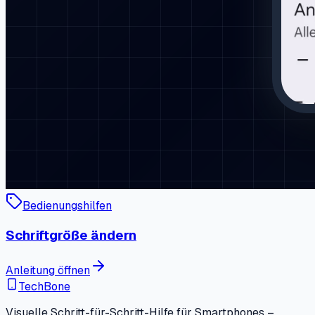
Bedienungshilfen
Schriftgröße ändern
Anleitung öffnen
TechBone
Visuelle Schritt-für-Schritt-Hilfe für Smartphones –