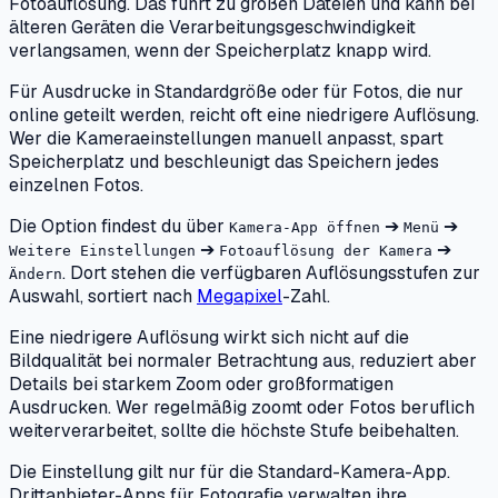
Fotoauflösung. Das führt zu großen Dateien und kann bei
älteren Geräten die Verarbeitungsgeschwindigkeit
verlangsamen, wenn der Speicherplatz knapp wird.
Für Ausdrucke in Standardgröße oder für Fotos, die nur
online geteilt werden, reicht oft eine niedrigere Auflösung.
Wer die Kameraeinstellungen manuell anpasst, spart
Speicherplatz und beschleunigt das Speichern jedes
einzelnen Fotos.
Die Option findest du über
➔
➔
Kamera-App öffnen
Menü
➔
➔
Weitere Einstellungen
Fotoauflösung der Kamera
. Dort stehen die verfügbaren Auflösungsstufen zur
Ändern
Auswahl, sortiert nach
Megapixel
-Zahl.
Eine niedrigere Auflösung wirkt sich nicht auf die
Bildqualität bei normaler Betrachtung aus, reduziert aber
Details bei starkem Zoom oder großformatigen
Ausdrucken. Wer regelmäßig zoomt oder Fotos beruflich
weiterverarbeitet, sollte die höchste Stufe beibehalten.
Die Einstellung gilt nur für die Standard-Kamera-App.
Drittanbieter-Apps für Fotografie verwalten ihre