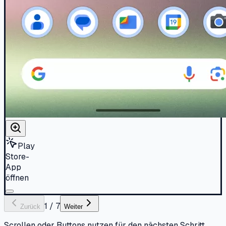
Play
Store-
App
öffnen
1
/
7
Zurück
Weiter
Scrollen oder Buttons nutzen für den nächsten Schritt