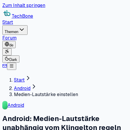
Zum Inhalt springen
TechBone
Start
Themen
Forum
de
Dark
Start
Android
Medien-Lautstärke einstellen
Android
Android: Medien-Lautstärke
unabhängig vom Klingelton regeln