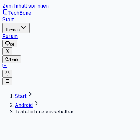
Zum Inhalt springen
TechBone
Start
Themen
Forum
de
Dark
Start
Android
Tastaturtöne ausschalten