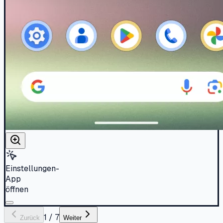
Einstellungen-
App
öffnen
1
/
7
Zurück
Weiter