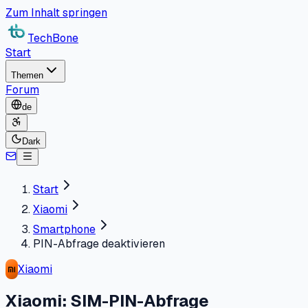
Zum Inhalt springen
TechBone
Start
Themen
Forum
de
Dark
Start
Xiaomi
Smartphone
PIN-Abfrage deaktivieren
Xiaomi
Xiaomi: SIM-PIN-Abfrage