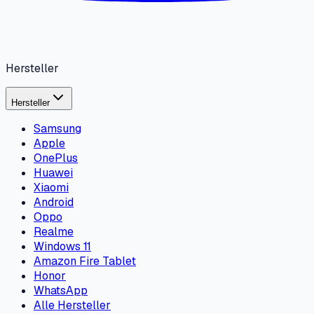
Anrufe & Nachrichten
Kontakte nach Vor- oder Nachnamen sortieren
Anleitung öffnen
TechBone
Visuelle Schritt-für-Schritt-Hilfe für Smartphones –
interaktiv, verifiziert und ohne halluzinierte Menüpfade.