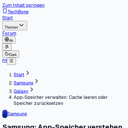
Zum Inhalt springen
TechBone
Start
Themen
Forum
de
Dark
Start
Samsung
Galaxy
App-Speicher verwalten: Cache leeren oder
Speicher zurücksetzen
Samsung
Samsung: App-Speicher verstehen