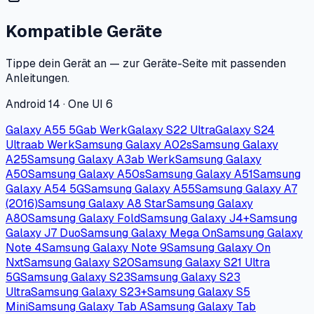
Kompatible Geräte
Tippe dein Gerät an — zur Geräte-Seite mit passenden
Anleitungen.
Android 14 · One UI 6
Galaxy A55 5G
ab Werk
Galaxy S22 Ultra
Galaxy S24
Ultra
ab Werk
Samsung Galaxy A02s
Samsung Galaxy
A25
Samsung Galaxy A3
ab Werk
Samsung Galaxy
A50
Samsung Galaxy A50s
Samsung Galaxy A51
Samsung
Galaxy A54 5G
Samsung Galaxy A55
Samsung Galaxy A7
(2016)
Samsung Galaxy A8 Star
Samsung Galaxy
A80
Samsung Galaxy Fold
Samsung Galaxy J4+
Samsung
Galaxy J7 Duo
Samsung Galaxy Mega On
Samsung Galaxy
Note 4
Samsung Galaxy Note 9
Samsung Galaxy On
Nxt
Samsung Galaxy S20
Samsung Galaxy S21 Ultra
5G
Samsung Galaxy S23
Samsung Galaxy S23
Ultra
Samsung Galaxy S23+
Samsung Galaxy S5
Mini
Samsung Galaxy Tab A
Samsung Galaxy Tab