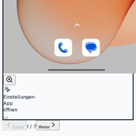
Einstellungen-
App
öffnen
1
/
7
Zurück
Weiter