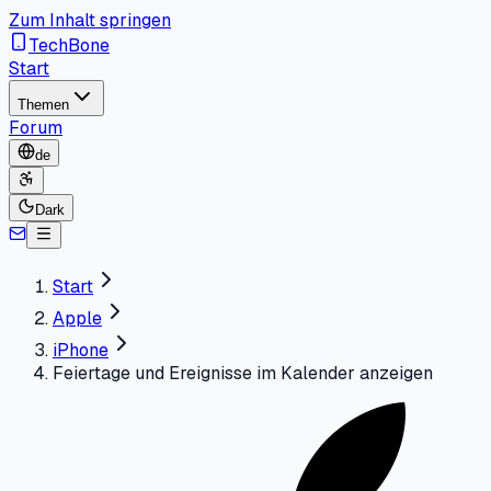
Zum Inhalt springen
TechBone
Start
Themen
Forum
de
Dark
Start
Apple
iPhone
Feiertage und Ereignisse im Kalender anzeigen