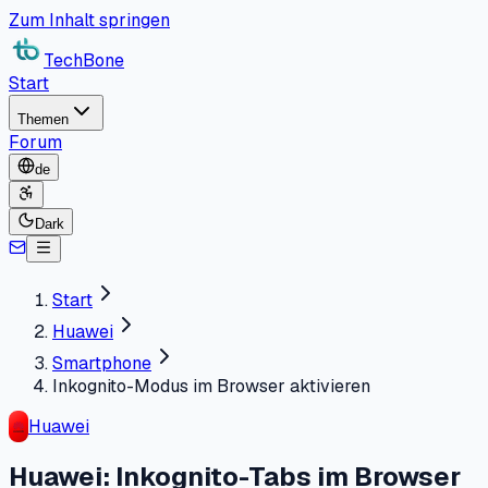
Zum Inhalt springen
TechBone
Start
Themen
Forum
de
Dark
Start
Huawei
Smartphone
Inkognito-Modus im Browser aktivieren
Huawei
Huawei: Inkognito-Tabs im Browser