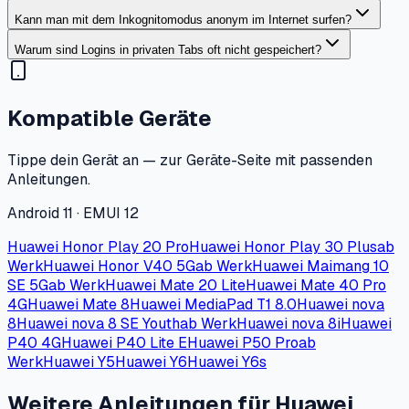
Kann man mit dem Inkognitomodus anonym im Internet surfen?
Warum sind Logins in privaten Tabs oft nicht gespeichert?
Kompatible Geräte
Tippe dein Gerät an — zur Geräte-Seite mit passenden
Anleitungen.
Android 11 · EMUI 12
Huawei Honor Play 20 Pro
Huawei Honor Play 30 Plus
ab
Werk
Huawei Honor V40 5G
ab Werk
Huawei Maimang 10
SE 5G
ab Werk
Huawei Mate 20 Lite
Huawei Mate 40 Pro
4G
Huawei Mate 8
Huawei MediaPad T1 8.0
Huawei nova
8
Huawei nova 8 SE Youth
ab Werk
Huawei nova 8i
Huawei
P40 4G
Huawei P40 Lite E
Huawei P50 Pro
ab
Werk
Huawei Y5
Huawei Y6
Huawei Y6s
Weitere Anleitungen für Huawei