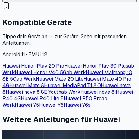
Kompatible Geräte
Tippe dein Gerät an — zur Geräte-Seite mit passenden
Anleitungen.
Android 11 · EMUI 12
Huawei Honor Play 20 Pro
Huawei Honor Play 30 Plus
ab
Werk
Huawei Honor V40 5G
ab Werk
Huawei Maimang 10
SE 5G
ab Werk
Huawei Mate 20 Lite
Huawei Mate 40 Pro
4G
Huawei Mate 8
Huawei MediaPad T1 8.0
Huawei nova
8
Huawei nova 8 SE Youth
ab Werk
Huawei nova 8i
Huawei
P40 4G
Huawei P40 Lite E
Huawei P50 Pro
ab
Werk
Huawei Y5
Huawei Y6
Huawei Y6s
Weitere Anleitungen für Huawei