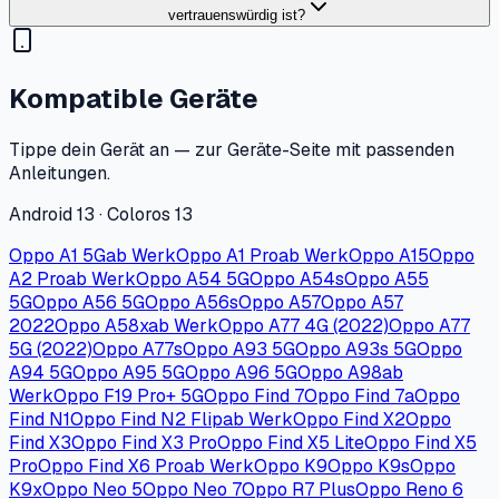
vertrauenswürdig ist?
Kompatible Geräte
Tippe dein Gerät an — zur Geräte-Seite mit passenden
Anleitungen.
Android 13 · Coloros 13
Oppo A1 5G
ab Werk
Oppo A1 Pro
ab Werk
Oppo A15
Oppo
A2 Pro
ab Werk
Oppo A54 5G
Oppo A54s
Oppo A55
5G
Oppo A56 5G
Oppo A56s
Oppo A57
Oppo A57
2022
Oppo A58x
ab Werk
Oppo A77 4G (2022)
Oppo A77
5G (2022)
Oppo A77s
Oppo A93 5G
Oppo A93s 5G
Oppo
A94 5G
Oppo A95 5G
Oppo A96 5G
Oppo A98
ab
Werk
Oppo F19 Pro+ 5G
Oppo Find 7
Oppo Find 7a
Oppo
Find N1
Oppo Find N2 Flip
ab Werk
Oppo Find X2
Oppo
Find X3
Oppo Find X3 Pro
Oppo Find X5 Lite
Oppo Find X5
Pro
Oppo Find X6 Pro
ab Werk
Oppo K9
Oppo K9s
Oppo
K9x
Oppo Neo 5
Oppo Neo 7
Oppo R7 Plus
Oppo Reno 6