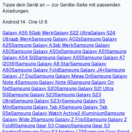
Tippe dein Gerät an — zur Geräte-Seite mit passenden
Anleitungen.
Android 14 · One UI 6
Galaxy A55 5G
ab Werk
Galaxy S22 Ultra
Galaxy S24
Ultra
ab Werk
Samsung Galaxy A02s
Samsung Galaxy
A25
Samsung Galaxy A3
ab Werk
Samsung Galaxy
A50
Samsung Galaxy A50s
Samsung Galaxy A51
Samsung
Galaxy A54 5G
Samsung Galaxy A55
Samsung Galaxy A7
(2016)
Samsung Galaxy A8 Star
Samsung Galaxy
A80
Samsung Galaxy Fold
Samsung Galaxy J4+
Samsung
Galaxy J7 Duo
Samsung Galaxy Mega On
Samsung Galaxy
Note 4
Samsung Galaxy Note 9
Samsung Galaxy On
Nxt
Samsung Galaxy S20
Samsung Galaxy S21 Ultra
5G
Samsung Galaxy S23
Samsung Galaxy S23
Ultra
Samsung Galaxy S23+
Samsung Galaxy S5
Mini
Samsung Galaxy Tab A
Samsung Galaxy Tab
S5e
Samsung Galaxy Watch Active2 Aluminium
Samsung
Galaxy Wide 2
Samsung Galaxy Z Flip5
Samsung Galaxy Z
Fold5
Samsung Gear S3 Classic
Samsung Gear S3
frontier
Samsung Gear S3 frontier LTE
Samsung Gear Sport