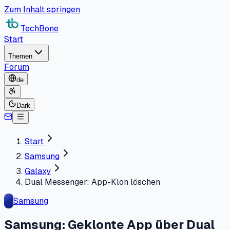
Zum Inhalt springen
TechBone
Start
Themen
Forum
de
Dark
Start
Samsung
Galaxy
Dual Messenger: App-Klon löschen
Samsung
Samsung: Geklonte App über Dual