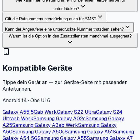
Wie kann man die Rufnummer nur bei einem einzelnen Anruf
unterdrücken?
Gilt die Rufnummernunterdrückung auch für SMS?
Kann der Angerufene eine unterdrückte Nummer trotzdem sehen?
Warum ist die Option in den Zusatzdiensten manchmal ausgegraut?
Kompatible Geräte
Tippe dein Gerät an — zur Geräte-Seite mit passenden
Anleitungen.
Android 14 · One UI 6
Galaxy A55 5G
ab Werk
Galaxy S22 Ultra
Galaxy S24
Ultra
ab Werk
Samsung Galaxy A02s
Samsung Galaxy
A25
Samsung Galaxy A3
ab Werk
Samsung Galaxy
A50
Samsung Galaxy A50s
Samsung Galaxy A51
Samsung
Galaxy A54 5G
Samsung Galaxy A55
Samsung Galaxy A7