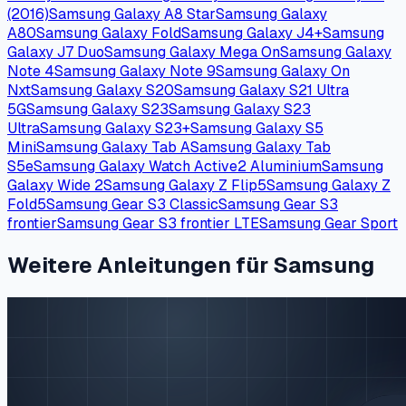
(2016)
Samsung Galaxy A8 Star
Samsung Galaxy
A80
Samsung Galaxy Fold
Samsung Galaxy J4+
Samsung
Galaxy J7 Duo
Samsung Galaxy Mega On
Samsung Galaxy
Note 4
Samsung Galaxy Note 9
Samsung Galaxy On
Nxt
Samsung Galaxy S20
Samsung Galaxy S21 Ultra
5G
Samsung Galaxy S23
Samsung Galaxy S23
Ultra
Samsung Galaxy S23+
Samsung Galaxy S5
Mini
Samsung Galaxy Tab A
Samsung Galaxy Tab
S5e
Samsung Galaxy Watch Active2 Aluminium
Samsung
Galaxy Wide 2
Samsung Galaxy Z Flip5
Samsung Galaxy Z
Fold5
Samsung Gear S3 Classic
Samsung Gear S3
frontier
Samsung Gear S3 frontier LTE
Samsung Gear Sport
Weitere Anleitungen für Samsung