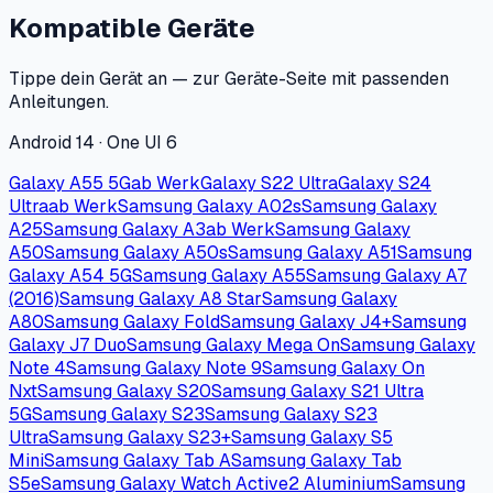
Kompatible Geräte
Tippe dein Gerät an — zur Geräte-Seite mit passenden
Anleitungen.
Android 14 · One UI 6
Galaxy A55 5G
ab Werk
Galaxy S22 Ultra
Galaxy S24
Ultra
ab Werk
Samsung Galaxy A02s
Samsung Galaxy
A25
Samsung Galaxy A3
ab Werk
Samsung Galaxy
A50
Samsung Galaxy A50s
Samsung Galaxy A51
Samsung
Galaxy A54 5G
Samsung Galaxy A55
Samsung Galaxy A7
(2016)
Samsung Galaxy A8 Star
Samsung Galaxy
A80
Samsung Galaxy Fold
Samsung Galaxy J4+
Samsung
Galaxy J7 Duo
Samsung Galaxy Mega On
Samsung Galaxy
Note 4
Samsung Galaxy Note 9
Samsung Galaxy On
Nxt
Samsung Galaxy S20
Samsung Galaxy S21 Ultra
5G
Samsung Galaxy S23
Samsung Galaxy S23
Ultra
Samsung Galaxy S23+
Samsung Galaxy S5
Mini
Samsung Galaxy Tab A
Samsung Galaxy Tab
S5e
Samsung Galaxy Watch Active2 Aluminium
Samsung