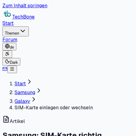
Zum Inhalt springen
TechBone
Start
Themen
Forum
de
Dark
Start
Samsung
Galaxy
SIM-Karte einlegen oder wechseln
Artikel
Samsung: SIM-Karte richtig