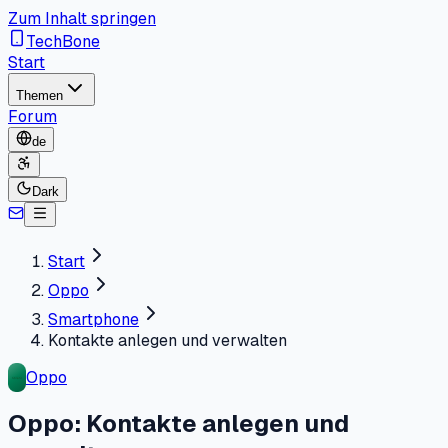
Zum Inhalt springen
TechBone
Start
Themen
Forum
de
Dark
Start
Oppo
Smartphone
Kontakte anlegen und verwalten
Oppo
Oppo: Kontakte anlegen und