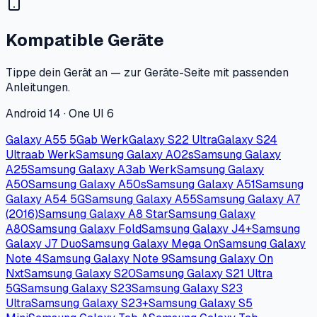
Kompatible Geräte
Tippe dein Gerät an — zur Geräte-Seite mit passenden
Anleitungen.
Android 14 · One UI 6
Galaxy A55 5G
ab Werk
Galaxy S22 Ultra
Galaxy S24
Ultra
ab Werk
Samsung Galaxy A02s
Samsung Galaxy
A25
Samsung Galaxy A3
ab Werk
Samsung Galaxy
A50
Samsung Galaxy A50s
Samsung Galaxy A51
Samsung
Galaxy A54 5G
Samsung Galaxy A55
Samsung Galaxy A7
(2016)
Samsung Galaxy A8 Star
Samsung Galaxy
A80
Samsung Galaxy Fold
Samsung Galaxy J4+
Samsung
Galaxy J7 Duo
Samsung Galaxy Mega On
Samsung Galaxy
Note 4
Samsung Galaxy Note 9
Samsung Galaxy On
Nxt
Samsung Galaxy S20
Samsung Galaxy S21 Ultra
5G
Samsung Galaxy S23
Samsung Galaxy S23
Ultra
Samsung Galaxy S23+
Samsung Galaxy S5