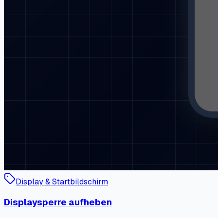
Display & Startbildschirm
Displaysperre aufheben