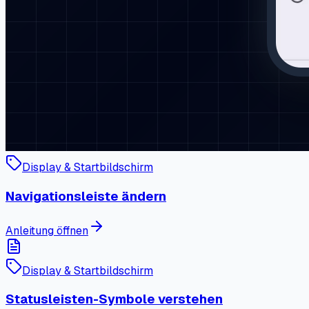
Display & Startbildschirm
Navigationsleiste ändern
Anleitung öffnen
Display & Startbildschirm
Statusleisten-Symbole verstehen