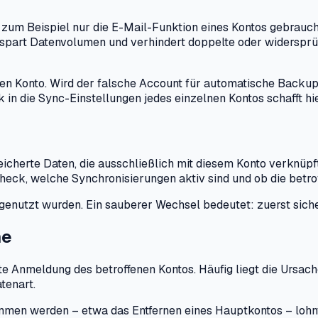
 zum Beispiel nur die E-Mail-Funktion eines Kontos gebraucht
s spart Datenvolumen und verhindert doppelte oder widerspr
en Konto. Wird der falsche Account für automatische Backu
 in die Sync-Einstellungen jedes einzelnen Kontos schafft hie
eicherte Daten, die ausschließlich mit diesem Konto verknüp
heck, welche Synchronisierungen aktiv sind und ob die betrof
s genutzt wurden. Ein sauberer Wechsel bedeutet: zuerst sich
me
eute Anmeldung des betroffenen Kontos. Häufig liegt die Ursa
tenart.
en werden – etwa das Entfernen eines Hauptkontos – lohnt s