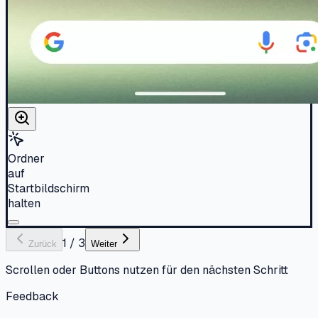
Ordner
auf
Startbildschirm
halten
1
/
3
Zurück
Weiter
Scrollen oder Buttons nutzen für den nächsten Schritt
Feedback