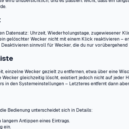
 wird unübersichtlich, und es passiert leicht, dass ein längs
de.
t
en Datensatz: Uhrzeit, Wiederholungstage, zugewiesener Kli
h ein gelöschter Wecker nicht mit einem Klick reaktivieren 
und Deaktivieren sinnvoll für Wecker, die du nur vorübergehen
iste
it, einzelne Wecker gezielt zu entfernen, etwa über eine Wi
Wecker gleichzeitig löscht, existiert jedoch nicht auf jeder H
s in den Systemeinstellungen – Letzteres entfernt dann abe
die Bedienung unterscheidet sich in Details:
 langem Antippen eines Eintrags.
g ein.