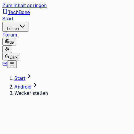
Zum Inhalt springen
TechBone
Start
Themen
Forum
de
Dark
Start
Android
Wecker stellen