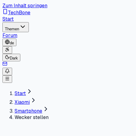
Zum Inhalt springen
TechBone
Start
Themen
Forum
de
Dark
Start
Xiaomi
Smartphone
Wecker stellen