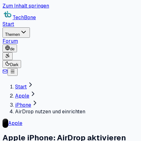
Zum Inhalt springen
TechBone
Start
Themen
Forum
de
Dark
Start
Apple
iPhone
AirDrop nutzen und einrichten
Apple
Apple iPhone: AirDrop aktivieren