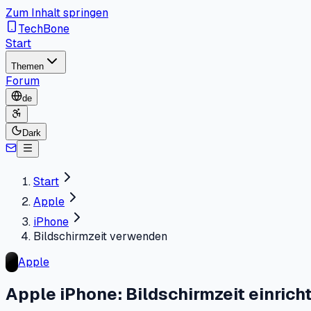
Zum Inhalt springen
TechBone
Start
Themen
Forum
de
Dark
Start
Apple
iPhone
Bildschirmzeit verwenden
Apple
Apple iPhone: Bildschirmzeit einrich