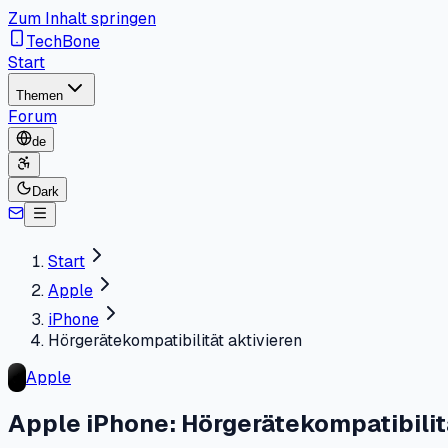
Zum Inhalt springen
TechBone
Start
Themen
Forum
de
Dark
Start
Apple
iPhone
Hörgerätekompatibilität aktivieren
Apple
Apple iPhone: Hörgerätekompatibilit