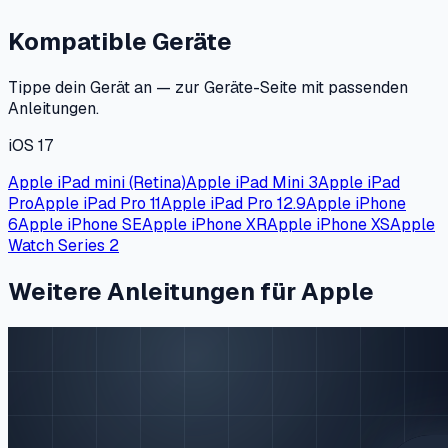
Kompatible Geräte
Tippe dein Gerät an — zur Geräte-Seite mit passenden
Anleitungen.
iOS 17
Apple iPad mini (Retina)
Apple iPad Mini 3
Apple iPad
Pro
Apple iPad Pro 11
Apple iPad Pro 12.9
Apple iPhone
6
Apple iPhone SE
Apple iPhone XR
Apple iPhone XS
Apple
Watch Series 2
Weitere Anleitungen für Apple