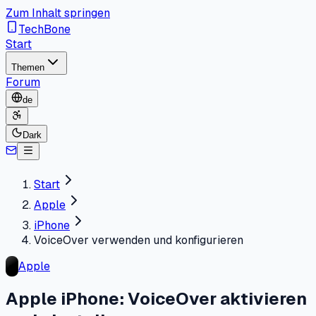
Zum Inhalt springen
TechBone
Start
Themen
Forum
de
Dark
Start
Apple
iPhone
VoiceOver verwenden und konfigurieren
Apple
Apple iPhone: VoiceOver aktivieren