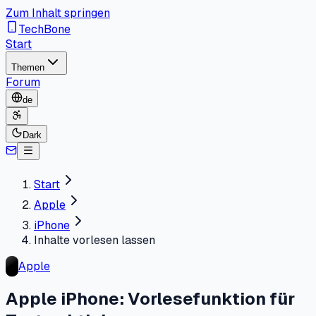
Zum Inhalt springen
TechBone
Start
Themen
Forum
de
Dark
Start
Apple
iPhone
Inhalte vorlesen lassen
Apple
Apple iPhone: Vorlesefunktion für