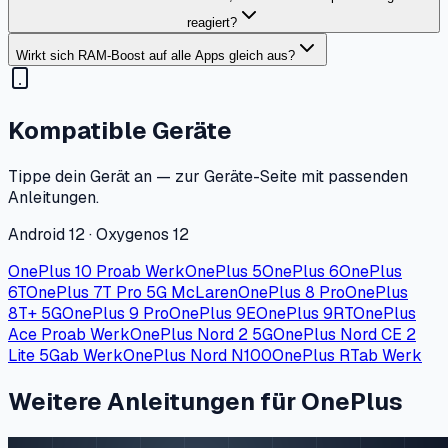
reagiert?
Wirkt sich RAM-Boost auf alle Apps gleich aus?
Kompatible Geräte
Tippe dein Gerät an — zur Geräte-Seite mit passenden
Anleitungen.
Android 12 · Oxygenos 12
OnePlus 10 Pro
ab Werk
OnePlus 5
OnePlus 6
OnePlus
6T
OnePlus 7T Pro 5G McLaren
OnePlus 8 Pro
OnePlus
8T+ 5G
OnePlus 9 Pro
OnePlus 9E
OnePlus 9RT
OnePlus
Ace Pro
ab Werk
OnePlus Nord 2 5G
OnePlus Nord CE 2
Lite 5G
ab Werk
OnePlus Nord N100
OnePlus RT
ab Werk
Weitere Anleitungen für OnePlus