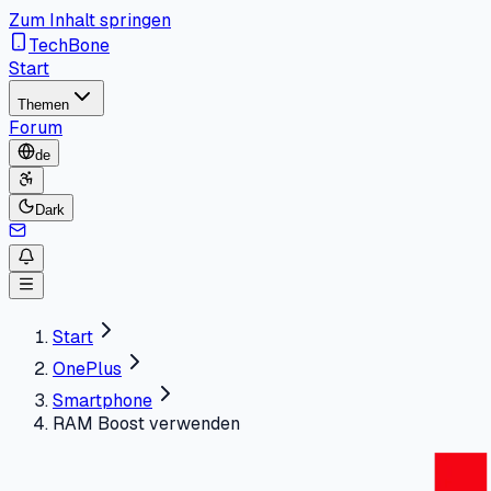
Zum Inhalt springen
TechBone
Start
Themen
Forum
de
Dark
Start
OnePlus
Smartphone
RAM Boost verwenden