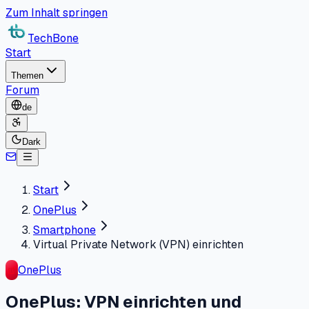
Zum Inhalt springen
TechBone
Start
Themen
Forum
de
Dark
Start
OnePlus
Smartphone
Virtual Private Network (VPN) einrichten
OnePlus
OnePlus: VPN einrichten und