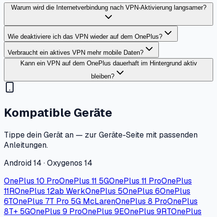
Warum wird die Internetverbindung nach VPN-Aktivierung langsamer?
Wie deaktiviere ich das VPN wieder auf dem OnePlus?
Verbraucht ein aktives VPN mehr mobile Daten?
Kann ein VPN auf dem OnePlus dauerhaft im Hintergrund aktiv
bleiben?
Kompatible Geräte
Tippe dein Gerät an — zur Geräte-Seite mit passenden
Anleitungen.
Android 14 · Oxygenos 14
OnePlus 10 Pro
OnePlus 11 5G
OnePlus 11 Pro
OnePlus
11R
OnePlus 12
ab Werk
OnePlus 5
OnePlus 6
OnePlus
6T
OnePlus 7T Pro 5G McLaren
OnePlus 8 Pro
OnePlus
8T+ 5G
OnePlus 9 Pro
OnePlus 9E
OnePlus 9RT
OnePlus