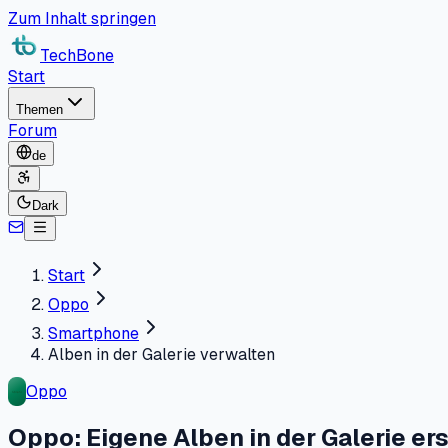
Zum Inhalt springen
TechBone
Start
Themen
Forum
de
Dark
Start
Oppo
Smartphone
Alben in der Galerie verwalten
Oppo
Oppo: Eigene Alben in der Galerie er