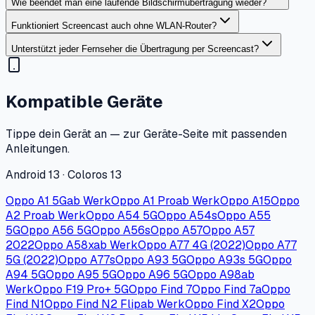
Wie beendet man eine laufende Bildschirmübertragung wieder?
Funktioniert Screencast auch ohne WLAN-Router?
Unterstützt jeder Fernseher die Übertragung per Screencast?
Kompatible Geräte
Tippe dein Gerät an — zur Geräte-Seite mit passenden
Anleitungen.
Android 13 · Coloros 13
Oppo A1 5G
ab Werk
Oppo A1 Pro
ab Werk
Oppo A15
Oppo
A2 Pro
ab Werk
Oppo A54 5G
Oppo A54s
Oppo A55
5G
Oppo A56 5G
Oppo A56s
Oppo A57
Oppo A57
2022
Oppo A58x
ab Werk
Oppo A77 4G (2022)
Oppo A77
5G (2022)
Oppo A77s
Oppo A93 5G
Oppo A93s 5G
Oppo
A94 5G
Oppo A95 5G
Oppo A96 5G
Oppo A98
ab
Werk
Oppo F19 Pro+ 5G
Oppo Find 7
Oppo Find 7a
Oppo
Find N1
Oppo Find N2 Flip
ab Werk
Oppo Find X2
Oppo