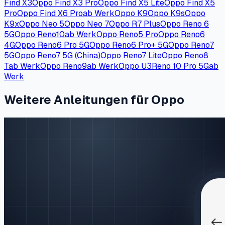
Find X3
Oppo Find X3 Pro
Oppo Find X5 Lite
Oppo Find X5
Pro
Oppo Find X6 Pro
ab Werk
Oppo K9
Oppo K9s
Oppo
K9x
Oppo Neo 5
Oppo Neo 7
Oppo R7 Plus
Oppo Reno 6
5G
Oppo Reno10
ab Werk
Oppo Reno5 Pro
Oppo Reno6
4G
Oppo Reno6 Pro 5G
Oppo Reno6 Pro+ 5G
Oppo Reno7
5G
Oppo Reno7 5G (China)
Oppo Reno7 Lite
Oppo Reno8
T
ab Werk
Oppo Reno9
ab Werk
Oppo U3
Reno 10 Pro 5G
ab
Werk
Weitere Anleitungen für Oppo