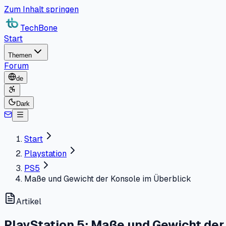
Zum Inhalt springen
TechBone
Start
Themen
Forum
de
Dark
Start
Playstation
PS5
Maße und Gewicht der Konsole im Überblick
Artikel
PlayStation 5: Maße und Gewicht der