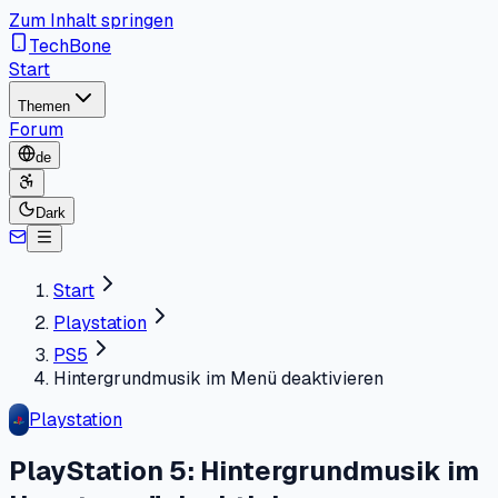
Zum Inhalt springen
TechBone
Start
Themen
Forum
de
Dark
Start
Playstation
PS5
Hintergrundmusik im Menü deaktivieren
Playstation
PlayStation 5: Hintergrundmusik im