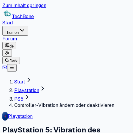
Zum Inhalt springen
TechBone
Start
Themen
Forum
de
Dark
Start
Playstation
PS5
Controller-Vibration ändern oder deaktivieren
Playstation
PlayStation 5: Vibration des