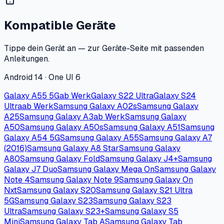
Kompatible Geräte
Tippe dein Gerät an — zur Geräte-Seite mit passenden
Anleitungen.
Android 14 · One UI 6
Galaxy A55 5G
ab Werk
Galaxy S22 Ultra
Galaxy S24
Ultra
ab Werk
Samsung Galaxy A02s
Samsung Galaxy
A25
Samsung Galaxy A3
ab Werk
Samsung Galaxy
A50
Samsung Galaxy A50s
Samsung Galaxy A51
Samsung
Galaxy A54 5G
Samsung Galaxy A55
Samsung Galaxy A7
(2016)
Samsung Galaxy A8 Star
Samsung Galaxy
A80
Samsung Galaxy Fold
Samsung Galaxy J4+
Samsung
Galaxy J7 Duo
Samsung Galaxy Mega On
Samsung Galaxy
Note 4
Samsung Galaxy Note 9
Samsung Galaxy On
Nxt
Samsung Galaxy S20
Samsung Galaxy S21 Ultra
5G
Samsung Galaxy S23
Samsung Galaxy S23
Ultra
Samsung Galaxy S23+
Samsung Galaxy S5
Mini
Samsung Galaxy Tab A
Samsung Galaxy Tab