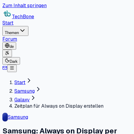
Zum Inhalt springen
TechBone
Start
Themen
Forum
de
Dark
Start
Samsung
Galaxy
Zeitplan für Always on Display erstellen
Samsung
Samsung: Always on Display per