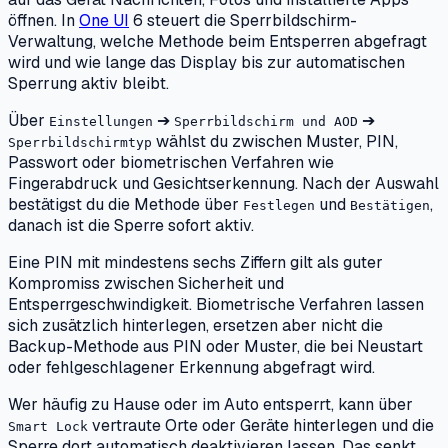
öffnen. In
One UI
6 steuert die Sperrbildschirm-
Verwaltung, welche Methode beim Entsperren abgefragt
wird und wie lange das Display bis zur automatischen
Sperrung aktiv bleibt.
Über
➔
➔
Einstellungen
Sperrbildschirm und AOD
wählst du zwischen Muster, PIN,
Sperrbildschirmtyp
Passwort oder biometrischen Verfahren wie
Fingerabdruck und Gesichtserkennung. Nach der Auswahl
bestätigst du die Methode über
und
,
Festlegen
Bestätigen
danach ist die Sperre sofort aktiv.
Eine PIN mit mindestens sechs Ziffern gilt als guter
Kompromiss zwischen Sicherheit und
Entsperrgeschwindigkeit. Biometrische Verfahren lassen
sich zusätzlich hinterlegen, ersetzen aber nicht die
Backup-Methode aus PIN oder Muster, die bei Neustart
oder fehlgeschlagener Erkennung abgefragt wird.
Wer häufig zu Hause oder im Auto entsperrt, kann über
vertraute Orte oder Geräte hinterlegen und die
Smart Lock
Sperre dort automatisch deaktivieren lassen. Das senkt