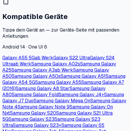
Kompatible Geräte
Tippe dein Gerät an — zur Geräte-Seite mit passenden
Anleitungen.
Android 14 · One UI 6
Galaxy A55 5G
ab Werk
Galaxy S22 Ultra
Galaxy S24
Ultra
ab Werk
Samsung Galaxy A02s
Samsung Galaxy
A25
Samsung Galaxy A3
ab Werk
Samsung Galaxy
A50
Samsung Galaxy A50s
Samsung Galaxy A51
Samsung
Galaxy A54 5G
Samsung Galaxy A55
Samsung Galaxy A7
(2016)
Samsung Galaxy A8 Star
Samsung Galaxy
A80
Samsung Galaxy Fold
Samsung Galaxy J4+
Samsung
Galaxy J7 Duo
Samsung Galaxy Mega On
Samsung Galaxy
Note 4
Samsung Galaxy Note 9
Samsung Galaxy On
Nxt
Samsung Galaxy S20
Samsung Galaxy S21 Ultra
5G
Samsung Galaxy S23
Samsung Galaxy S23
Ultra
Samsung Galaxy S23+
Samsung Galaxy S5