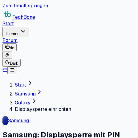
Zum Inhalt springen
TechBone
Start
Themen
Forum
de
Dark
Start
Samsung
Galaxy
Displaysperre einrichten
Samsung
Samsung: Displaysperre mit PIN