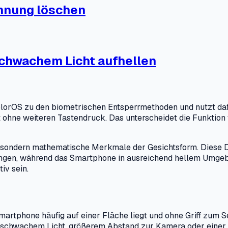
nnung löschen
schwachem Licht aufhellen
orOS zu den biometrischen Entsperrmethoden und nutzt dafü
rät ohne weiteren Tastendruck. Das unterscheidet die Funkti
 sondern mathematische Merkmale der Gesichtsform. Diese Da
ungen, während das Smartphone in ausreichend hellem Umgebu
iv sein.
artphone häufig auf einer Fläche liegt und ohne Griff zum S
 schwachem Licht, größerem Abstand zur Kamera oder einer