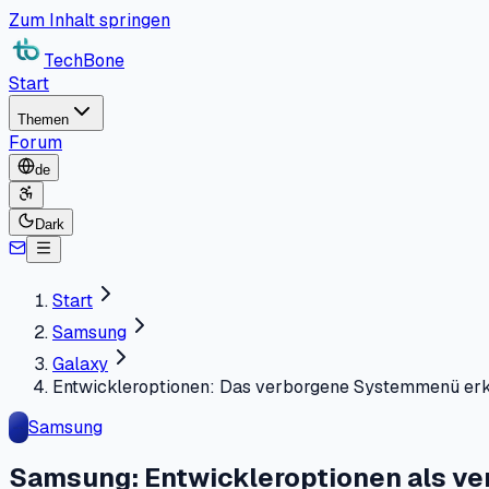
Zum Inhalt springen
TechBone
Start
Themen
Forum
de
Dark
Start
Samsung
Galaxy
Entwickleroptionen: Das verborgene Systemmenü erk
Samsung
Samsung: Entwickleroptionen als v