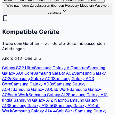
Wird nach dem Zurücksetzen über den Recovery Mode ein Passwort
verlangt?
Kompatible Geräte
Tippe dein Gerät an — zur Geräte-Seite mit passenden
Anleitungen.
Android 13 · One UI 5
Galaxy S22 Ultra
Samsung Galaxy A Quantum
Samsung
Galaxy A01 Core
Samsung Galaxy A02
Samsung Galaxy
A02s
Samsung Galaxy A03
Samsung Galaxy A03
Core
Samsung Galaxy A03s
Samsung Galaxy
A04s
Samsung Galaxy A05
ab Werk
Samsung Galaxy
A05s
ab Werk
Samsung Galaxy A12
Samsung Galaxy A12
(India)
Samsung Galaxy A12 Nacho
Samsung Galaxy
A13
Samsung Galaxy A13 5G
Samsung Galaxy A14
ab
Werk
Samsung Galaxy A14 4G
ab Werk
Samsung Galaxy