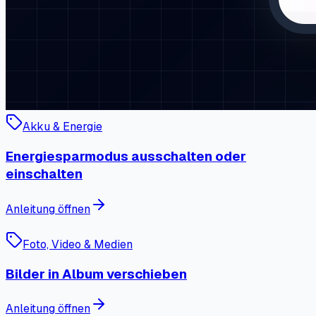
Akku & Energie
Energiesparmodus ausschalten oder
einschalten
Anleitung öffnen
Foto, Video & Medien
Bilder in Album verschieben
Anleitung öffnen