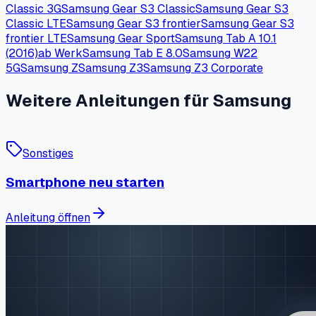
Classic 3G
Samsung Gear S3 Classic
Samsung Gear S3
Classic LTE
Samsung Gear S3 frontier
Samsung Gear S3
frontier LTE
Samsung Gear Sport
Samsung Tab A 10.1
(2016)
ab Werk
Samsung Tab E 8.0
Samsung W22
5G
Samsung Z
Samsung Z3
Samsung Z3 Corporate
Weitere Anleitungen für Samsung
Sonstiges
Smartphone neu starten
Anleitung öffnen