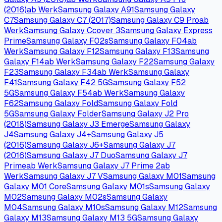
(2016)
ab Werk
Samsung Galaxy A91
Samsung Galaxy
C7
Samsung Galaxy C7 (2017)
Samsung Galaxy C9 Pro
ab
Werk
Samsung Galaxy Ccover 3
Samsung Galaxy Express
Prime
Samsung Galaxy F02s
Samsung Galaxy F04
ab
Werk
Samsung Galaxy F12
Samsung Galaxy F13
Samsung
Galaxy F14
ab Werk
Samsung Galaxy F22
Samsung Galaxy
F23
Samsung Galaxy F34
ab Werk
Samsung Galaxy
F41
Samsung Galaxy F42 5G
Samsung Galaxy F52
5G
Samsung Galaxy F54
ab Werk
Samsung Galaxy
F62
Samsung Galaxy Fold
Samsung Galaxy Fold
5G
Samsung Galaxy Folder
Samsung Galaxy J2 Pro
(2018)
Samsung Galaxy J3 Emerge
Samsung Galaxy
J4
Samsung Galaxy J4+
Samsung Galaxy J5
(2016)
Samsung Galaxy J6+
Samsung Galaxy J7
(2016)
Samsung Galaxy J7 Duo
Samsung Galaxy J7
Prime
ab Werk
Samsung Galaxy J7 Prime 2
ab
Werk
Samsung Galaxy J7 V
Samsung Galaxy M01
Samsung
Galaxy M01 Core
Samsung Galaxy M01s
Samsung Galaxy
M02
Samsung Galaxy M02s
Samsung Galaxy
M04
Samsung Galaxy M10s
Samsung Galaxy M12
Samsung
Galaxy M13
Samsung Galaxy M13 5G
Samsung Galaxy