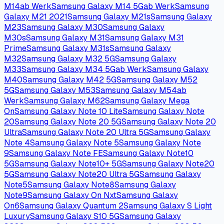
M14
ab Werk
Samsung Galaxy M14 5G
ab Werk
Samsung
Galaxy M21 2021
Samsung Galaxy M21s
Samsung Galaxy
M23
Samsung Galaxy M30
Samsung Galaxy
M30s
Samsung Galaxy M31
Samsung Galaxy M31
Prime
Samsung Galaxy M31s
Samsung Galaxy
M32
Samsung Galaxy M32 5G
Samsung Galaxy
M33
Samsung Galaxy M34 5G
ab Werk
Samsung Galaxy
M40
Samsung Galaxy M42 5G
Samsung Galaxy M52
5G
Samsung Galaxy M53
Samsung Galaxy M54
ab
Werk
Samsung Galaxy M62
Samsung Galaxy Mega
On
Samsung Galaxy Note 10 Lite
Samsung Galaxy Note
20
Samsung Galaxy Note 20 5G
Samsung Galaxy Note 20
Ultra
Samsung Galaxy Note 20 Ultra 5G
Samsung Galaxy
Note 4
Samsung Galaxy Note 5
Samsung Galaxy Note
9
Samsung Galaxy Note FE
Samsung Galaxy Note10
5G
Samsung Galaxy Note10+ 5G
Samsung Galaxy Note20
5G
Samsung Galaxy Note20 Ultra 5G
Samsung Galaxy
Note5
Samsung Galaxy Note8
Samsung Galaxy
Note9
Samsung Galaxy On Nxt
Samsung Galaxy
On6
Samsung Galaxy Quantum 2
Samsung Galaxy S Light
Luxury
Samsung Galaxy S10 5G
Samsung Galaxy