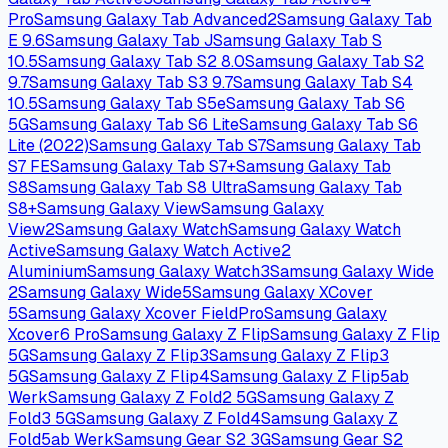
Pro
Samsung Galaxy Tab Advanced2
Samsung Galaxy Tab
E 9.6
Samsung Galaxy Tab J
Samsung Galaxy Tab S
10.5
Samsung Galaxy Tab S2 8.0
Samsung Galaxy Tab S2
9.7
Samsung Galaxy Tab S3 9.7
Samsung Galaxy Tab S4
10.5
Samsung Galaxy Tab S5e
Samsung Galaxy Tab S6
5G
Samsung Galaxy Tab S6 Lite
Samsung Galaxy Tab S6
Lite (2022)
Samsung Galaxy Tab S7
Samsung Galaxy Tab
S7 FE
Samsung Galaxy Tab S7+
Samsung Galaxy Tab
S8
Samsung Galaxy Tab S8 Ultra
Samsung Galaxy Tab
S8+
Samsung Galaxy View
Samsung Galaxy
View2
Samsung Galaxy Watch
Samsung Galaxy Watch
Active
Samsung Galaxy Watch Active2
Aluminium
Samsung Galaxy Watch3
Samsung Galaxy Wide
2
Samsung Galaxy Wide5
Samsung Galaxy XCover
5
Samsung Galaxy Xcover FieldPro
Samsung Galaxy
Xcover6 Pro
Samsung Galaxy Z Flip
Samsung Galaxy Z Flip
5G
Samsung Galaxy Z Flip3
Samsung Galaxy Z Flip3
5G
Samsung Galaxy Z Flip4
Samsung Galaxy Z Flip5
ab
Werk
Samsung Galaxy Z Fold2 5G
Samsung Galaxy Z
Fold3 5G
Samsung Galaxy Z Fold4
Samsung Galaxy Z
Fold5
ab Werk
Samsung Gear S2 3G
Samsung Gear S2