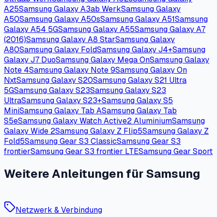
A25
Samsung Galaxy A3
ab Werk
Samsung Galaxy
A50
Samsung Galaxy A50s
Samsung Galaxy A51
Samsung
Galaxy A54 5G
Samsung Galaxy A55
Samsung Galaxy A7
(2016)
Samsung Galaxy A8 Star
Samsung Galaxy
A80
Samsung Galaxy Fold
Samsung Galaxy J4+
Samsung
Galaxy J7 Duo
Samsung Galaxy Mega On
Samsung Galaxy
Note 4
Samsung Galaxy Note 9
Samsung Galaxy On
Nxt
Samsung Galaxy S20
Samsung Galaxy S21 Ultra
5G
Samsung Galaxy S23
Samsung Galaxy S23
Ultra
Samsung Galaxy S23+
Samsung Galaxy S5
Mini
Samsung Galaxy Tab A
Samsung Galaxy Tab
S5e
Samsung Galaxy Watch Active2 Aluminium
Samsung
Galaxy Wide 2
Samsung Galaxy Z Flip5
Samsung Galaxy Z
Fold5
Samsung Gear S3 Classic
Samsung Gear S3
frontier
Samsung Gear S3 frontier LTE
Samsung Gear Sport
Weitere Anleitungen für Samsung
Netzwerk & Verbindung