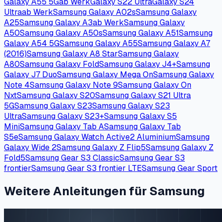
Galaxy A55 5G
ab Werk
Galaxy S22 Ultra
Galaxy S24
Ultra
ab Werk
Samsung Galaxy A02s
Samsung Galaxy
A25
Samsung Galaxy A3
ab Werk
Samsung Galaxy
A50
Samsung Galaxy A50s
Samsung Galaxy A51
Samsung
Galaxy A54 5G
Samsung Galaxy A55
Samsung Galaxy A7
(2016)
Samsung Galaxy A8 Star
Samsung Galaxy
A80
Samsung Galaxy Fold
Samsung Galaxy J4+
Samsung
Galaxy J7 Duo
Samsung Galaxy Mega On
Samsung Galaxy
Note 4
Samsung Galaxy Note 9
Samsung Galaxy On
Nxt
Samsung Galaxy S20
Samsung Galaxy S21 Ultra
5G
Samsung Galaxy S23
Samsung Galaxy S23
Ultra
Samsung Galaxy S23+
Samsung Galaxy S5
Mini
Samsung Galaxy Tab A
Samsung Galaxy Tab
S5e
Samsung Galaxy Watch Active2 Aluminium
Samsung
Galaxy Wide 2
Samsung Galaxy Z Flip5
Samsung Galaxy Z
Fold5
Samsung Gear S3 Classic
Samsung Gear S3
frontier
Samsung Gear S3 frontier LTE
Samsung Gear Sport
Weitere Anleitungen für Samsung