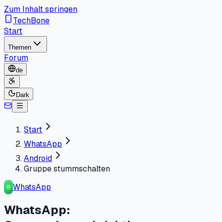
Zum Inhalt springen
TechBone
Start
Themen
Forum
de
Dark
Start
WhatsApp
Android
Gruppe stummschalten
WhatsApp
WhatsApp: