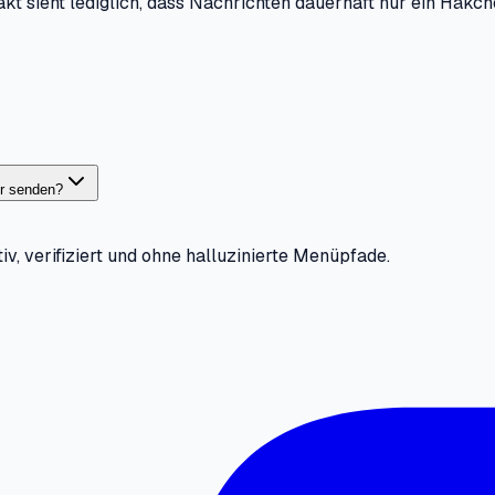
akt sieht lediglich, dass Nachrichten dauerhaft nur ein Häkc
er senden?
iv, verifiziert und ohne halluzinierte Menüpfade.